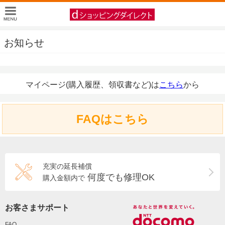
お知らせ
マイページ(購入履歴、領収書など)は
こちら
から
FAQはこちら
充実の延長補償
何度でも修理OK
購入金額内で
お客さまサポート
FAQ