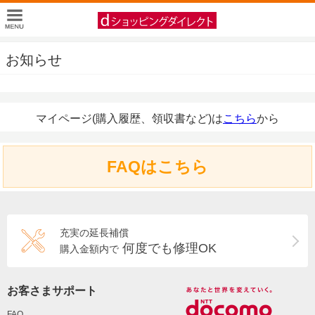
お知らせ
マイページ(購入履歴、領収書など)は
こちら
から
FAQはこちら
充実の延長補償
何度でも修理OK
購入金額内で
お客さまサポート
FAQ