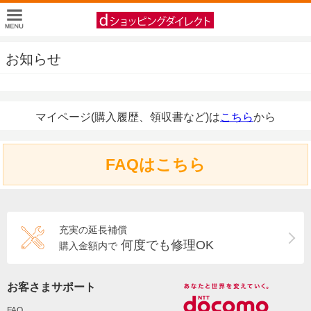
お知らせ
マイページ(購入履歴、領収書など)は
こちら
から
FAQはこちら
充実の延長補償
何度でも修理OK
購入金額内で
お客さまサポート
FAQ