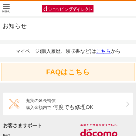
お知らせ
マイページ(購入履歴、領収書など)は
こちら
から
FAQはこちら
充実の延長補償
何度でも修理OK
購入金額内で
お客さまサポート
FAQ