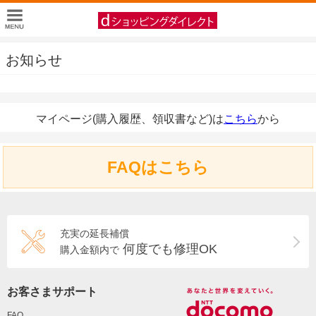
お知らせ
マイページ(購入履歴、領収書など)は
こちら
から
FAQはこちら
充実の延長補償
何度でも修理OK
購入金額内で
お客さまサポート
FAQ