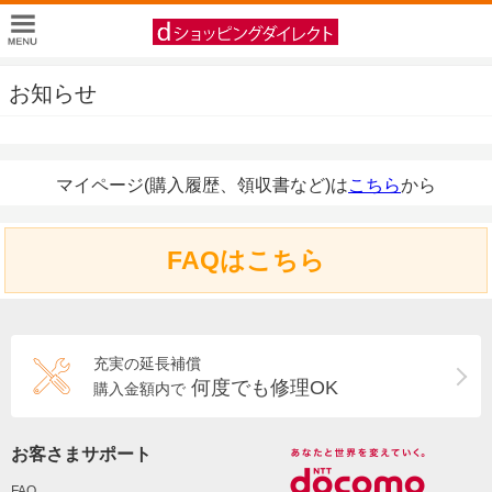
お知らせ
マイページ(購入履歴、領収書など)は
こちら
から
FAQはこちら
充実の延長補償
何度でも修理OK
購入金額内で
お客さまサポート
FAQ