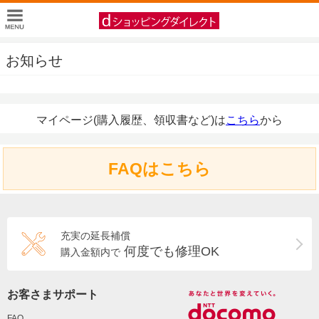
お知らせ
マイページ(購入履歴、領収書など)は
こちら
から
FAQはこちら
充実の延長補償
何度でも修理OK
購入金額内で
お客さまサポート
FAQ