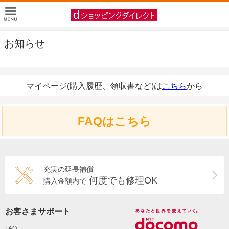
お知らせ
マイページ(購入履歴、領収書など)は
こちら
から
FAQはこちら
充実の延長補償
何度でも修理OK
購入金額内で
お客さまサポート
FAQ