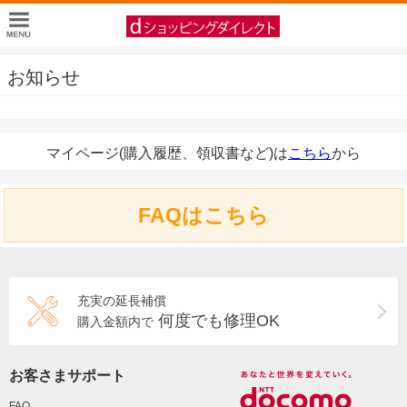
お知らせ
マイページ(購入履歴、領収書など)は
こちら
から
FAQはこちら
充実の延長補償
何度でも修理OK
購入金額内で
お客さまサポート
FAQ