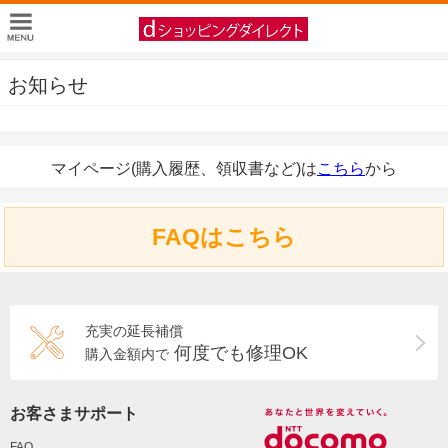
お知らせ
マイページ(購入履歴、領収書など)は
こちら
から
FAQはこちら
充実の延長補償
何度でも修理OK
購入金額内で
お客さまサポート
FAQ