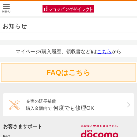
お知らせ
マイページ(購入履歴、領収書など)は
こちら
から
FAQはこちら
充実の延長補償
何度でも修理OK
購入金額内で
お客さまサポート
FAQ