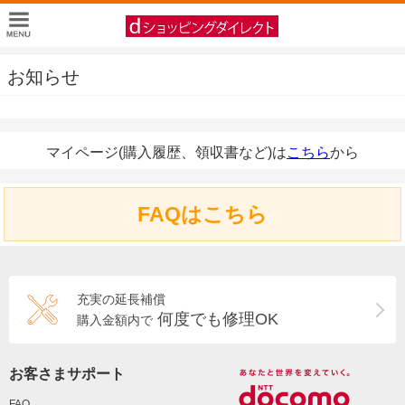
お知らせ
マイページ(購入履歴、領収書など)は
こちら
から
FAQはこちら
充実の延長補償
何度でも修理OK
購入金額内で
お客さまサポート
FAQ