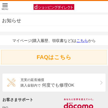
お知らせ
マイページ(購入履歴、領収書など)は
こちら
から
FAQはこちら
充実の延長補償
何度でも修理OK
購入金額内で
お客さまサポート
FAQ