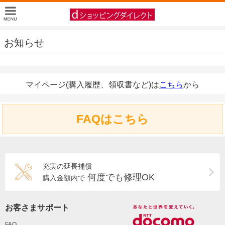
お知らせ
マイページ(購入履歴、領収書など)は
こちら
から
FAQはこちら
充実の延長補償
何度でも修理OK
購入金額内で
お客さまサポート
FAQ