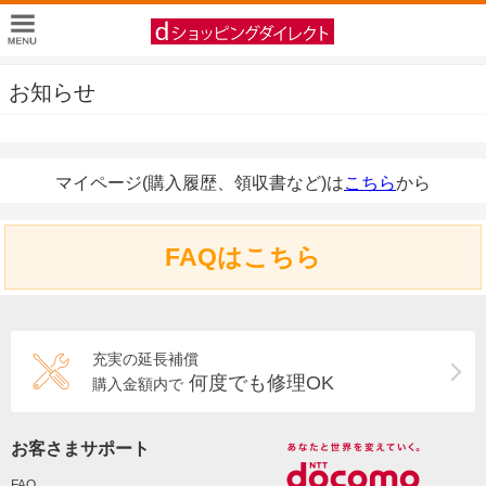
お知らせ
マイページ(購入履歴、領収書など)は
こちら
から
FAQはこちら
充実の延長補償
何度でも修理OK
購入金額内で
お客さまサポート
FAQ