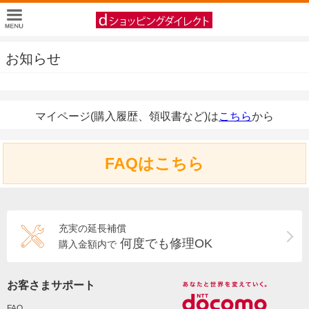
お知らせ
マイページ(購入履歴、領収書など)は
こちら
から
FAQはこちら
充実の延長補償
何度でも修理OK
購入金額内で
お客さまサポート
FAQ