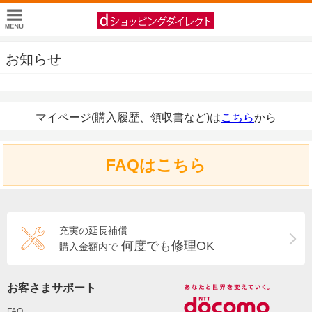
お知らせ
マイページ(購入履歴、領収書など)は
こちら
から
FAQはこちら
充実の延長補償
何度でも修理OK
購入金額内で
お客さまサポート
FAQ