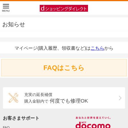
お知らせ
マイページ(購入履歴、領収書など)は
こちら
から
FAQはこちら
充実の延長補償
何度でも修理OK
購入金額内で
お客さまサポート
FAQ