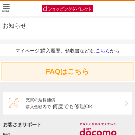
お知らせ
マイページ(購入履歴、領収書など)は
こちら
から
FAQはこちら
充実の延長補償
何度でも修理OK
購入金額内で
お客さまサポート
FAQ