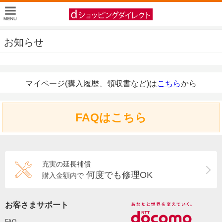
お知らせ
マイページ(購入履歴、領収書など)は
こちら
から
FAQはこちら
充実の延長補償
何度でも修理OK
購入金額内で
お客さまサポート
FAQ