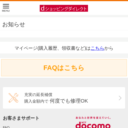
お知らせ
マイページ(購入履歴、領収書など)は
こちら
から
FAQはこちら
充実の延長補償
何度でも修理OK
購入金額内で
お客さまサポート
FAQ