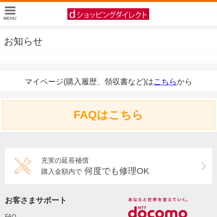
お知らせ
マイページ(購入履歴、領収書など)は
こちら
から
FAQはこちら
充実の延長補償
何度でも修理OK
購入金額内で
お客さまサポート
FAQ