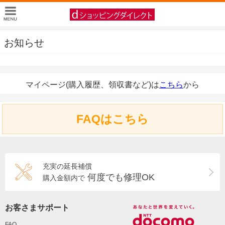
お知らせ
マイページ(購入履歴、領収書など)は
こちら
から
FAQはこちら
充実の延長補償
何度でも修理OK
購入金額内で
お客さまサポート
FAQ