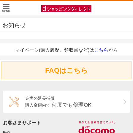
お知らせ
マイページ(購入履歴、領収書など)は
こちら
から
FAQはこちら
充実の延長補償
何度でも修理OK
購入金額内で
お客さまサポート
FAQ