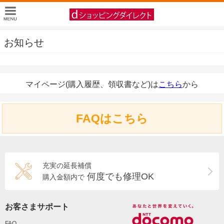
お知らせ
マイページ(購入履歴、領収書など)は
こちら
から
FAQはこちら
充実の延長補償
何度でも修理OK
購入金額内で
お客さまサポート
FAQ