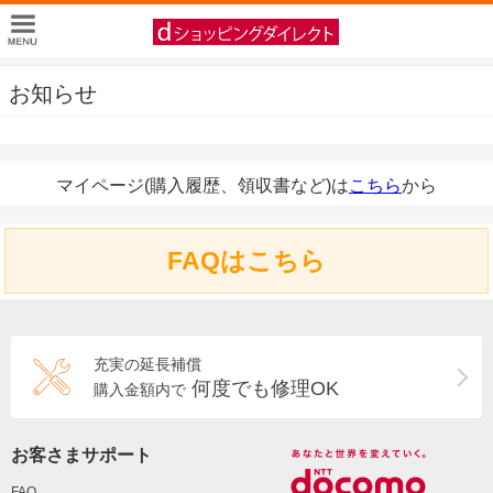
お知らせ
マイページ(購入履歴、領収書など)は
こちら
から
FAQはこちら
充実の延長補償
何度でも修理OK
購入金額内で
お客さまサポート
FAQ