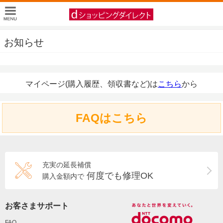
お知らせ
マイページ(購入履歴、領収書など)は
こちら
から
FAQはこちら
充実の延長補償
何度でも修理OK
購入金額内で
お客さまサポート
FAQ