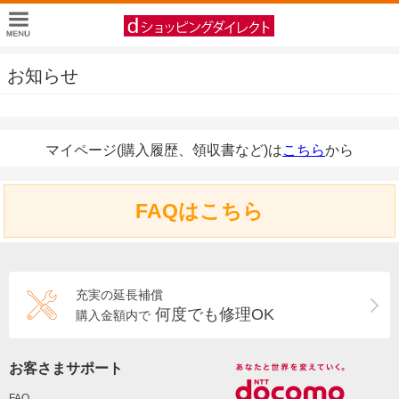
お知らせ
マイページ(購入履歴、領収書など)は
こちら
から
FAQはこちら
充実の延長補償
何度でも修理OK
購入金額内で
お客さまサポート
FAQ