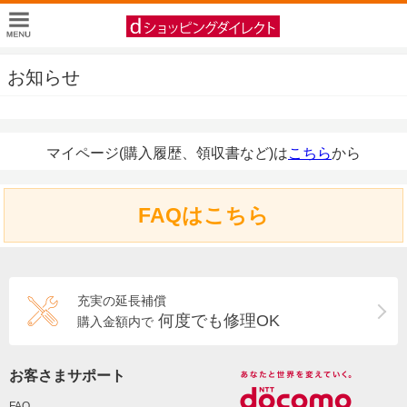
お知らせ
マイページ(購入履歴、領収書など)は
こちら
から
FAQはこちら
充実の延長補償
何度でも修理OK
購入金額内で
お客さまサポート
FAQ