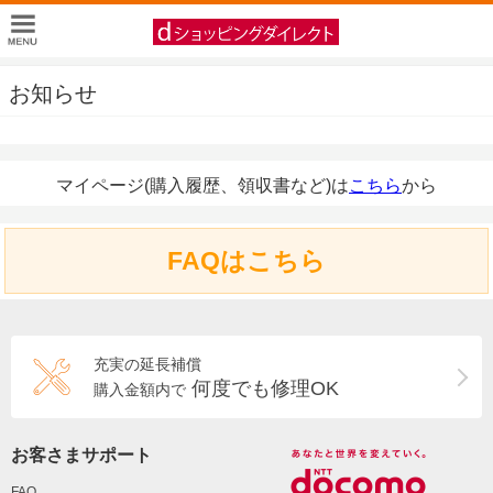
お知らせ
マイページ(購入履歴、領収書など)は
こちら
から
FAQはこちら
充実の延長補償
何度でも修理OK
購入金額内で
お客さまサポート
FAQ