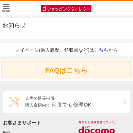
お知らせ
マイページ(購入履歴、領収書など)は
こちら
から
FAQはこちら
充実の延長補償
何度でも修理OK
購入金額内で
お客さまサポート
FAQ