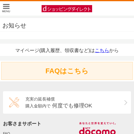
お知らせ
マイページ(購入履歴、領収書など)は
こちら
から
FAQはこちら
充実の延長補償
何度でも修理OK
購入金額内で
お客さまサポート
FAQ