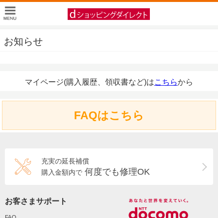
お知らせ
マイページ(購入履歴、領収書など)は
こちら
から
FAQはこちら
充実の延長補償
何度でも修理OK
購入金額内で
お客さまサポート
FAQ