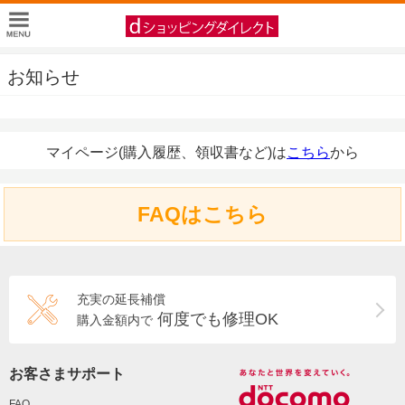
お知らせ
マイページ(購入履歴、領収書など)は
こちら
から
FAQはこちら
充実の延長補償
何度でも修理OK
購入金額内で
お客さまサポート
FAQ