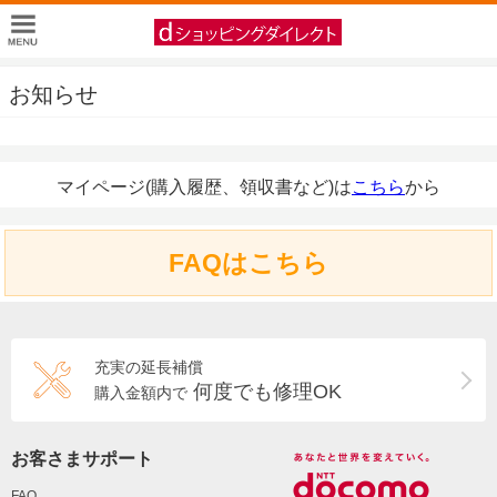
お知らせ
マイページ(購入履歴、領収書など)は
こちら
から
FAQはこちら
充実の延長補償
何度でも修理OK
購入金額内で
お客さまサポート
FAQ