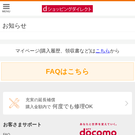
お知らせ
マイページ(購入履歴、領収書など)は
こちら
から
FAQはこちら
充実の延長補償
何度でも修理OK
購入金額内で
お客さまサポート
FAQ