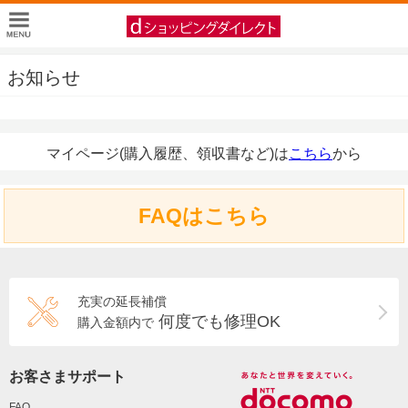
お知らせ
マイページ(購入履歴、領収書など)は
こちら
から
FAQはこちら
充実の延長補償
何度でも修理OK
購入金額内で
お客さまサポート
FAQ