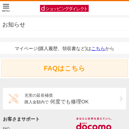
お知らせ
マイページ(購入履歴、領収書など)は
こちら
から
FAQはこちら
充実の延長補償
何度でも修理OK
購入金額内で
お客さまサポート
FAQ