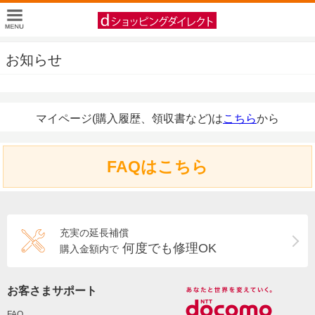
お知らせ
マイページ(購入履歴、領収書など)は
こちら
から
FAQはこちら
充実の延長補償
何度でも修理OK
購入金額内で
お客さまサポート
FAQ