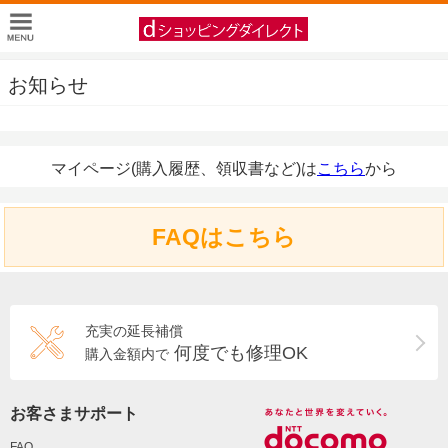
お知らせ
マイページ(購入履歴、領収書など)は
こちら
から
FAQはこちら
充実の延長補償
何度でも修理OK
購入金額内で
お客さまサポート
FAQ