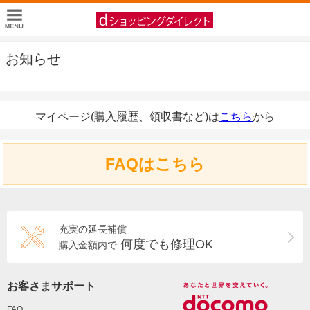
お知らせ
マイページ(購入履歴、領収書など)は
こちら
から
FAQはこちら
充実の延長補償
何度でも修理OK
購入金額内で
お客さまサポート
FAQ