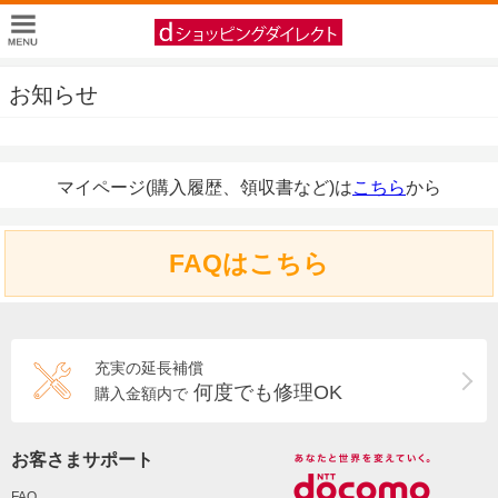
お知らせ
マイページ(購入履歴、領収書など)は
こちら
から
FAQはこちら
充実の延長補償
何度でも修理OK
購入金額内で
お客さまサポート
FAQ