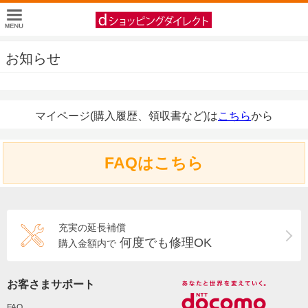
お知らせ
マイページ(購入履歴、領収書など)は
こちら
から
FAQはこちら
充実の延長補償
何度でも修理OK
購入金額内で
お客さまサポート
FAQ