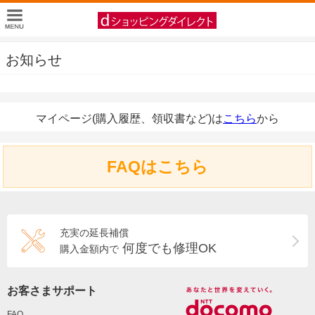
お知らせ
マイページ(購入履歴、領収書など)は
こちら
から
FAQはこちら
充実の延長補償
何度でも修理OK
購入金額内で
お客さまサポート
FAQ