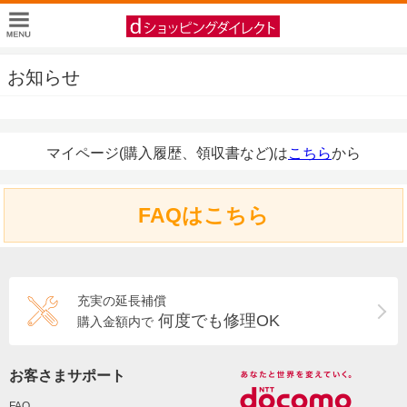
お知らせ
マイページ(購入履歴、領収書など)は
こちら
から
FAQはこちら
充実の延長補償
何度でも修理OK
購入金額内で
お客さまサポート
FAQ