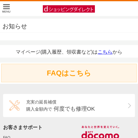
お知らせ
マイページ(購入履歴、領収書など)は
こちら
から
FAQはこちら
充実の延長補償
何度でも修理OK
購入金額内で
お客さまサポート
FAQ