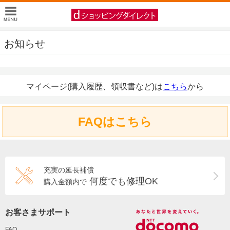
お知らせ
マイページ(購入履歴、領収書など)は
こちら
から
FAQはこちら
充実の延長補償
何度でも修理OK
購入金額内で
お客さまサポート
FAQ