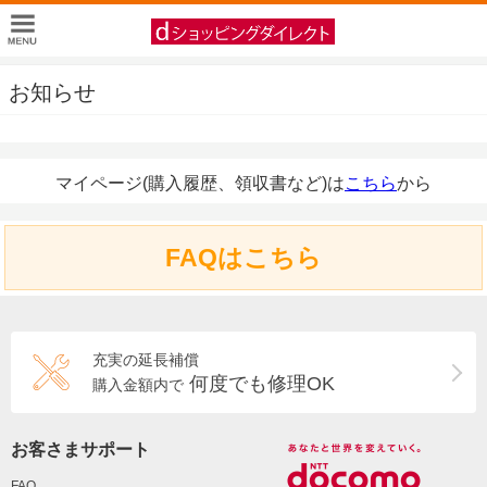
お知らせ
マイページ(購入履歴、領収書など)は
こちら
から
FAQはこちら
充実の延長補償
何度でも修理OK
購入金額内で
お客さまサポート
FAQ