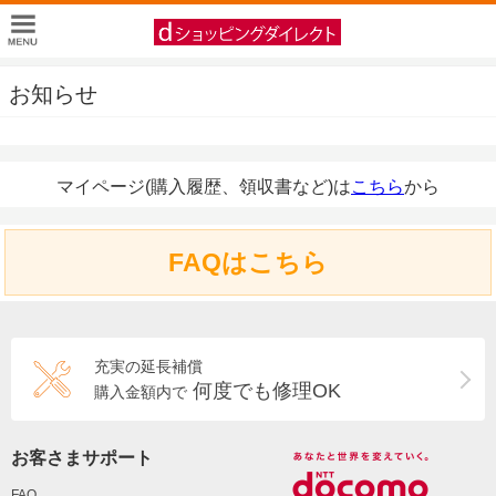
お知らせ
マイページ(購入履歴、領収書など)は
こちら
から
FAQはこちら
充実の延長補償
何度でも修理OK
購入金額内で
お客さまサポート
FAQ