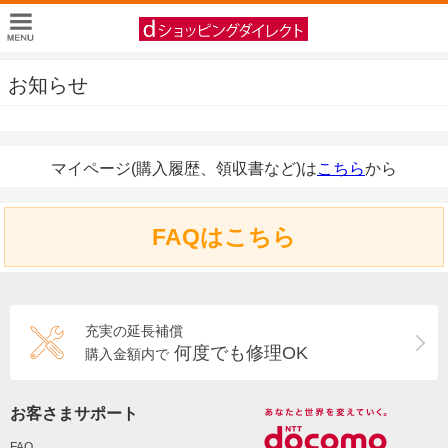
お知らせ
マイページ(購入履歴、領収書など)は
こちら
から
FAQはこちら
充実の延長補償
何度でも修理OK
購入金額内で
お客さまサポート
FAQ